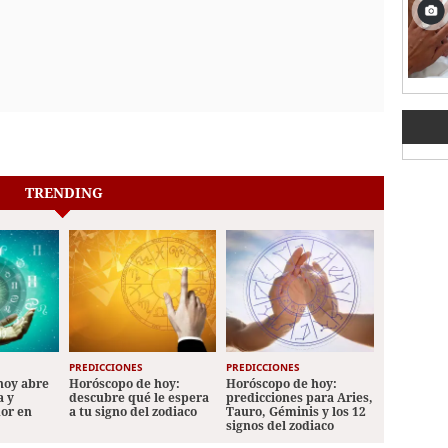
TRENDING
PREDICCIONES
PREDICCIONES
hoy abre
Horóscopo de hoy:
Horóscopo de hoy:
a y
descubre qué le espera
predicciones para Aries,
mor en
a tu signo del zodiaco
Tauro, Géminis y los 12
signos del zodiaco