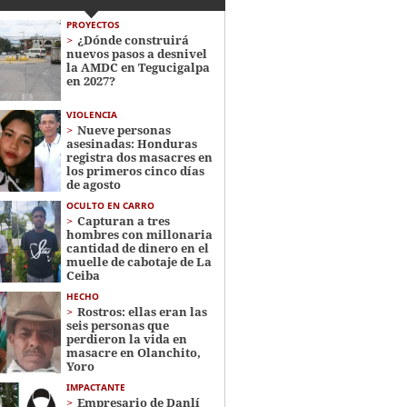
PROYECTOS
¿Dónde construirá
nuevos pasos a desnivel
la AMDC en Tegucigalpa
en 2027?
VIOLENCIA
Nueve personas
asesinadas: Honduras
registra dos masacres en
los primeros cinco días
de agosto
OCULTO EN CARRO
Capturan a tres
hombres con millonaria
cantidad de dinero en el
muelle de cabotaje de La
Ceiba
HECHO
Rostros: ellas eran las
seis personas que
perdieron la vida en
masacre en Olanchito,
Yoro
IMPACTANTE
Empresario de Danlí