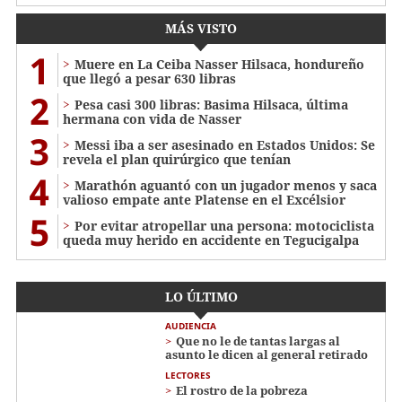
MÁS VISTO
1
Muere en La Ceiba Nasser Hilsaca, hondureño
que llegó a pesar 630 libras
2
Pesa casi 300 libras: Basima Hilsaca, última
hermana con vida de Nasser
3
Messi iba a ser asesinado en Estados Unidos: Se
revela el plan quirúrgico que tenían
4
Marathón aguantó con un jugador menos y saca
valioso empate ante Platense en el Excélsior
5
Por evitar atropellar una persona: motociclista
queda muy herido en accidente en Tegucigalpa
LO ÚLTIMO
AUDIENCIA
Que no le de tantas largas al
asunto le dicen al general retirado
LECTORES
El rostro de la pobreza