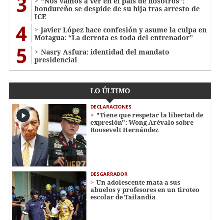
3
“Nos vamos a ver en el país de nosotros”:
hondureño se despide de su hija tras arresto de
ICE
4
Javier López hace confesión y asume la culpa en
Motagua: “La derrota es toda del entrenador”
5
Nasry Asfura: identidad del mandato
presidencial
LO ÚLTIMO
DECLARACIONES
"Tiene que respetar la libertad de
expresión": Wong Arévalo sobre
Roosevelt Hernández
DESGARRADOR
Un adolescente mata a sus
abuelos y profesores en un tiroteo
escolar de Tailandia