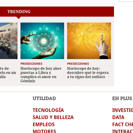
TRENDING
PREDICCIONES
PREDICCIONES
ete de
Horóscopo de hoy abre
Horóscopo de hoy:
ario en un
puertas a Libra y
descubre qué le espera
alia
complica el amor en
a tu signo del zodiaco
Géminis
UTILIDAD
EH PLUS
TECNOLOGÍA
INVESTI
SALUD Y BELLEZA
DATA
EMPLEOS
FACT CH
MOTORES
INTERAC