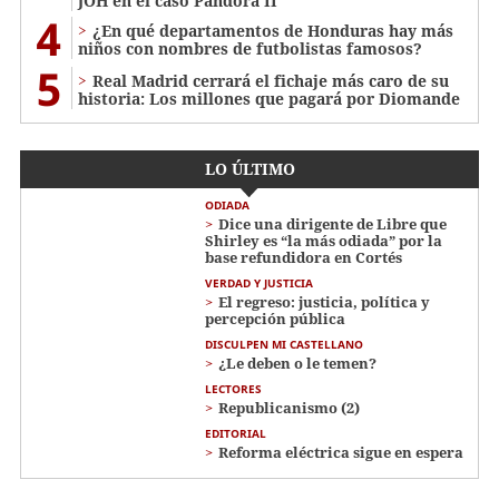
JOH en el caso Pandora II
4
¿En qué departamentos de Honduras hay más
niños con nombres de futbolistas famosos?
5
Real Madrid cerrará el fichaje más caro de su
historia: Los millones que pagará por Diomande
LO ÚLTIMO
ODIADA
Dice una dirigente de Libre que
Shirley es “la más odiada” por la
base refundidora en Cortés
VERDAD Y JUSTICIA
El regreso: justicia, política y
percepción pública
DISCULPEN MI CASTELLANO
¿Le deben o le temen?
LECTORES
Republicanismo (2)
EDITORIAL
Reforma eléctrica sigue en espera