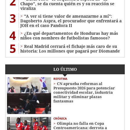
2
Chapo", se da cuenta quién es y su reacción se
viraliza
3
"A ver si tiene valor de amenazarme a mí":
Dagoberto Aspra, el procurador que enfrentará a
JOH en el caso Pandora II
4
¿En qué departamentos de Honduras hay más
niños con nombres de futbolistas famosos?
5
Real Madrid cerrará el fichaje más caro de su
historia: Los millones que pagará por Diomande
LO ÚLTIMO
REFOTMA
CN aprueba reformas al
Presupuesto 2026 para potenciar
conectividad escolar, industria
militar y eliminar plazas
fantasmas
CRÓNICA
Olimpia no falla en Copa
Centroamericana: derrota a