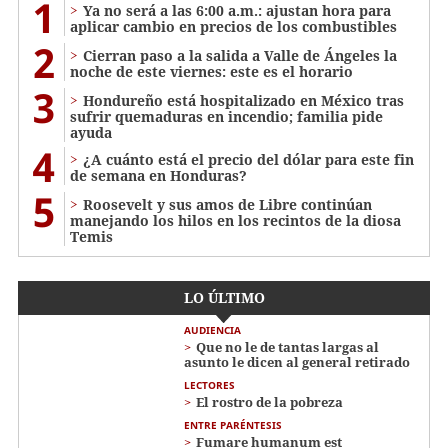
1
Ya no será a las 6:00 a.m.: ajustan hora para
aplicar cambio en precios de los combustibles
2
Cierran paso a la salida a Valle de Ángeles la
noche de este viernes: este es el horario
3
Hondureño está hospitalizado en México tras
sufrir quemaduras en incendio; familia pide
ayuda
4
¿A cuánto está el precio del dólar para este fin
de semana en Honduras?
5
Roosevelt y sus amos de Libre continúan
manejando los hilos en los recintos de la diosa
Temis
LO ÚLTIMO
AUDIENCIA
Que no le de tantas largas al
asunto le dicen al general retirado
LECTORES
El rostro de la pobreza
ENTRE PARÉNTESIS
Fumare humanum est