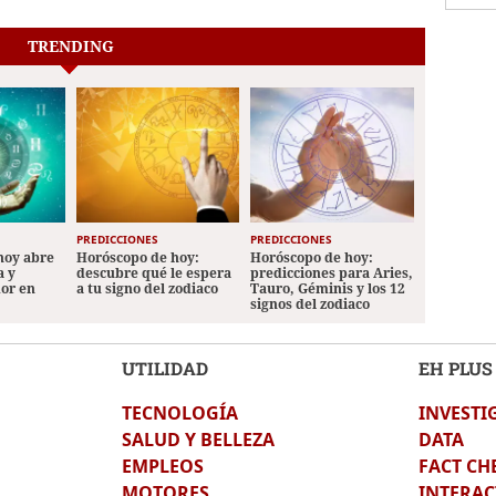
TRENDING
PREDICCIONES
PREDICCIONES
hoy abre
Horóscopo de hoy:
Horóscopo de hoy:
a y
descubre qué le espera
predicciones para Aries,
mor en
a tu signo del zodiaco
Tauro, Géminis y los 12
signos del zodiaco
UTILIDAD
EH PLUS
TECNOLOGÍA
INVESTI
SALUD Y BELLEZA
DATA
EMPLEOS
FACT CH
MOTORES
INTERAC