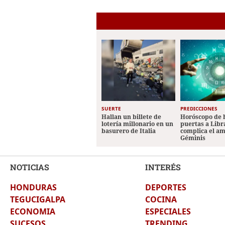
SUERTE
PREDICCIONES
Hallan un billete de
Horóscopo de 
lotería millonario en un
puertas a Libr
basurero de Italia
complica el a
Géminis
NOTICIAS
INTERÉS
HONDURAS
DEPORTES
TEGUCIGALPA
COCINA
ECONOMIA
ESPECIALES
SUCESOS
TRENDING