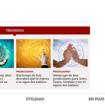
TRENDING
PREDICCIONES
PREDICCIONES
hoy abre
Horóscopo de hoy:
Horóscopo de hoy:
a y
descubre qué le espera
predicciones para Aries,
mor en
a tu signo del zodiaco
Tauro, Géminis y los 12
signos del zodiaco
UTILIDAD
EH PLUS