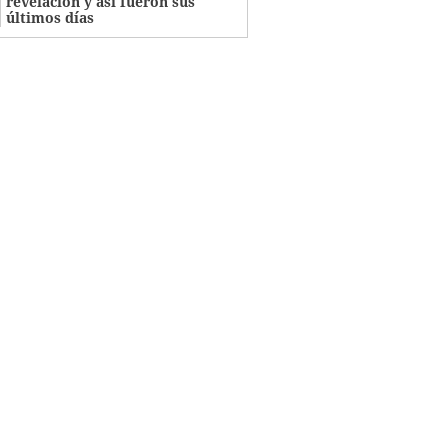
revelación y así fueron sus
últimos días