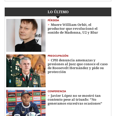
LO ÚLTIMO
PÉRDIDA
Muere William Orbit, el
productor que revolucionó el
sonido de Madonna, U2 y Blur
PREOCUPACIÓN
CPH denuncia amenazas y
presiones al juez que conoce el caso
de Roosevelt Hernández y pide su
protección
CONFERENCIA
Javier López no se mostró tan
contento pese al triunfo: "No
generamos excesivas ocasiones"