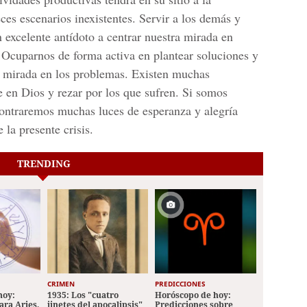
es escenarios inexistentes. Servir a los demás y
n excelente antídoto a centrar nuestra mirada en
 Ocuparnos de forma activa en plantear soluciones y
la mirada en los problemas. Existen muchas
 en Dios y rezar por los que sufren. Si somos
contraremos muchas luces de esperanza y alegría
 la presente crisis.
TRENDING
CRIMEN
PREDICCIONES
hoy:
1935: Los "cuatro
Horóscopo de hoy:
ara Aries,
jinetes del apocalipsis"
Predicciones sobre