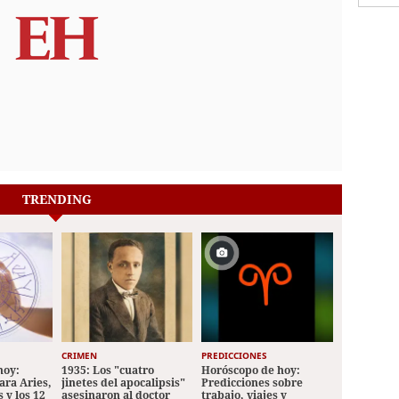
TRENDING
CRIMEN
PREDICCIONES
hoy:
1935: Los "cuatro
Horóscopo de hoy:
ara Aries,
jinetes del apocalipsis"
Predicciones sobre
 y los 12
asesinaron al doctor
trabajo, viajes y