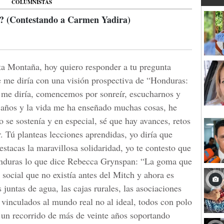
COLUMNISTAS
 (Contestando a Carmen Yadira)
ta Montaña, hoy quiero responder a tu pregunta
 me diría con una visión prospectiva de “Honduras:
 me diría, comencemos por sonreír, escucharnos y
 años y la vida me ha enseñado muchas cosas, he
o se sostenía y en especial, sé que hay avances, retos
 Tú planteas lecciones aprendidas, yo diría que
stacas la maravillosa solidaridad, yo te contesto que
onduras lo que dice Rebecca Grynspan: “La goma que
l social que no existía antes del Mitch y ahora es
s juntas de agua, las cajas rurales, las asociaciones
 vinculados al mundo real no al ideal, todos con polo
on un recorrido de más de veinte años soportando