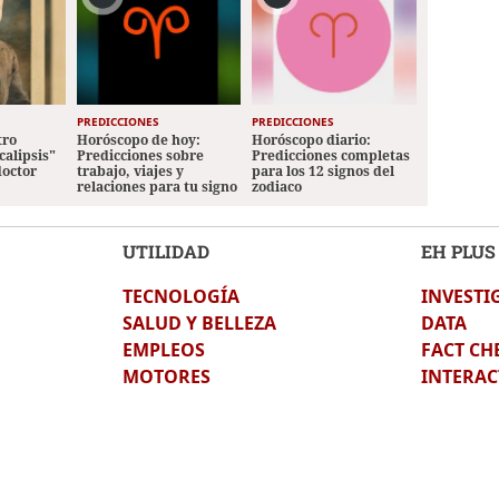
PREDICCIONES
PREDICCIONES
tro
Horóscopo de hoy:
Horóscopo diario:
calipsis"
Predicciones sobre
Predicciones completas
doctor
trabajo, viajes y
para los 12 signos del
relaciones para tu signo
zodiaco
UTILIDAD
EH PLUS
TECNOLOGÍA
INVESTI
SALUD Y BELLEZA
DATA
EMPLEOS
FACT CH
MOTORES
INTERAC