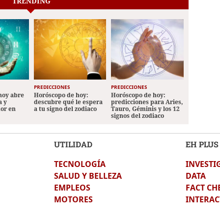
TRENDING
PREDICCIONES
PREDICCIONES
hoy abre
Horóscopo de hoy:
Horóscopo de hoy:
a y
descubre qué le espera
predicciones para Aries,
mor en
a tu signo del zodiaco
Tauro, Géminis y los 12
signos del zodiaco
UTILIDAD
EH PLUS
TECNOLOGÍA
INVESTI
SALUD Y BELLEZA
DATA
EMPLEOS
FACT CH
MOTORES
INTERAC