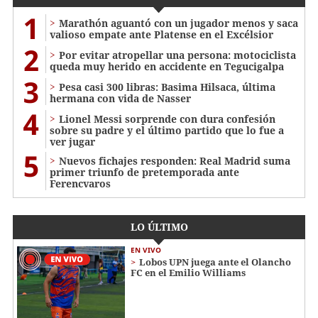
1
Marathón aguantó con un jugador menos y saca
valioso empate ante Platense en el Excélsior
2
Por evitar atropellar una persona: motociclista
queda muy herido en accidente en Tegucigalpa
3
Pesa casi 300 libras: Basima Hilsaca, última
hermana con vida de Nasser
4
Lionel Messi sorprende con dura confesión
sobre su padre y el último partido que lo fue a
ver jugar
5
Nuevos fichajes responden: Real Madrid suma
primer triunfo de pretemporada ante
Ferencvaros
LO ÚLTIMO
EN VIVO
Lobos UPN juega ante el Olancho
FC en el Emilio Williams