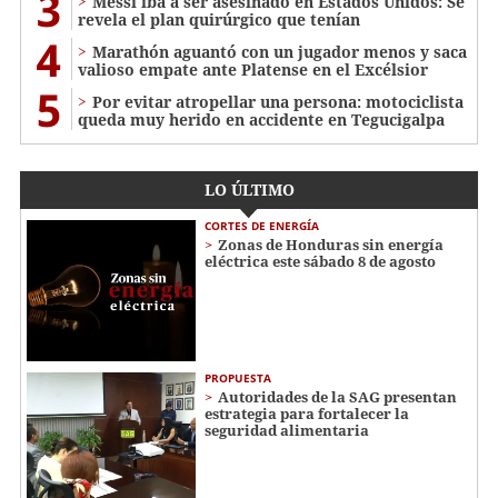
3
Messi iba a ser asesinado en Estados Unidos: Se
revela el plan quirúrgico que tenían
4
Marathón aguantó con un jugador menos y saca
valioso empate ante Platense en el Excélsior
5
Por evitar atropellar una persona: motociclista
queda muy herido en accidente en Tegucigalpa
LO ÚLTIMO
CORTES DE ENERGÍA
Zonas de Honduras sin energía
eléctrica este sábado 8 de agosto
PROPUESTA
Autoridades de la SAG presentan
estrategia para fortalecer la
seguridad alimentaria