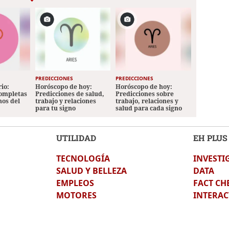
PREDICCIONES
PREDICCIONES
io:
Horóscopo de hoy:
Horóscopo de hoy:
completas
Predicciones de salud,
Predicciones sobre
nos del
trabajo y relaciones
trabajo, relaciones y
para tu signo
salud para cada signo
UTILIDAD
EH PLUS
TECNOLOGÍA
INVESTI
SALUD Y BELLEZA
DATA
EMPLEOS
FACT CH
MOTORES
INTERAC