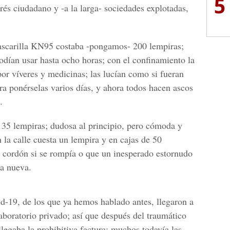
5
trés ciudadano y -a la larga- sociedades explotadas,
mascarilla KN95 costaba -pongamos- 200 lempiras;
odían usar hasta ocho horas; con el confinamiento la
por víveres y medicinas; las lucían como si fueran
ra ponérselas varios días, y ahora todos hacen ascos
.
 35 lempiras; dudosa al principio, pero cómoda y
n la calle cuesta un lempira y en cajas de 50
el cordón si se rompía o que un inesperado estornudo
na nueva.
d-19, de los que ya hemos hablado antes, llegaron a
aboratorio privado; así que después del traumático
llegaba la prohibitiva factura; muchos todavía las