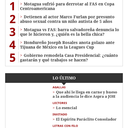
1
Motagua sufrió para derrotar al FAS en Copa
Centroamericana
2
Detienen al actor Marco Furlan por presunto
abuso sexual contra un niño autista de 5 años
3
Motagua vs FAS: barra salvadoreña denuncia lo
que le hicieron y, ¿quién es la bella chica?
4
Hondureño Joseph Rosales anota golazo ante
Tijuana de México en la Leagues Cup
5
Gobierno remodela Casa Presidencial: ¿cuánto
gastarán y qué trabajos se hacen?
LO ÚLTIMO
AGALLAS
Que ahí le llega en carne y hueso
a la audiencia le dice Aspra a JOH
LECTORES
Lo esencial
INVITADO
El Espíritu Paráclito Consolador
LETRAS CON FILO