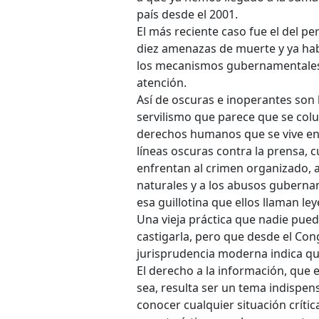
país desde el 2001.
El más reciente caso fue el del pe
diez amenazas de muerte y ya habí
los mecanismos gubernamentales
atención.
Así de oscuras e inoperantes son 
servilismo que parece que se colu
derechos humanos que se vive en 
líneas oscuras contra la prensa,
enfrentan al crimen organizado, a l
naturales y a los abusos guberna
esa guillotina que ellos llaman le
Una vieja práctica que nadie pue
castigarla, pero que desde el Co
jurisprudencia moderna indica qu
El derecho a la información, que
sea, resulta ser un tema indispens
conocer cualquier situación crític