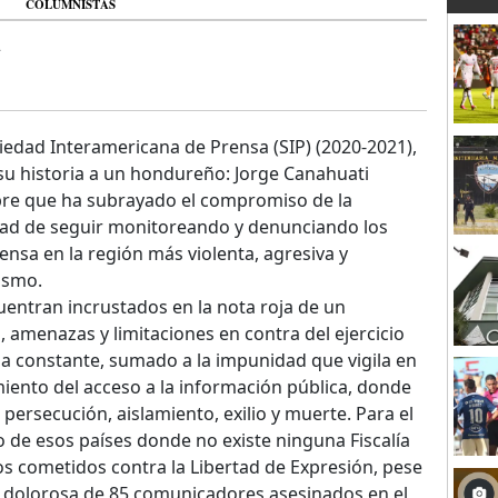
COLUMNISTAS
d
iedad Interamericana de Prensa (SIP) (2020-2021),
su historia a un hondureño: Jorge Canahuati
re que ha subrayado el compromiso de la
dad de seguir monitoreando y denunciando los
rensa en la región más violenta, agresiva y
ismo.
uentran incrustados en la nota roja de un
 amenazas y limitaciones en contra del ejercicio
na constante, sumado a la impunidad que vigila en
iento del acceso a la información pública, donde
 persecución, aislamiento, exilio y muerte. Para el
 de esos países donde no existe ninguna Fiscalía
tos cometidos contra la Libertad de Expresión, pese
 dolorosa de 85 comunicadores asesinados en el