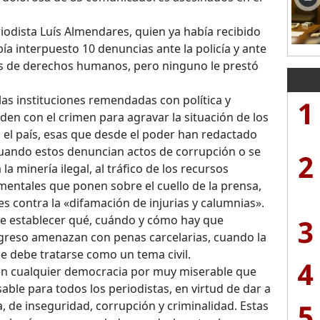
riodista Luís Almendares, quien ya había recibido
a interpuesto 10 denuncias ante la policía y ante
 de derechos humanos, pero ninguno le prestó
las instituciones remendadas con política y
1
den con el crimen para agravar la situación de los
el país, esas que desde el poder han redactado
 cuando estos denuncian actos de corrupción o se
2
a minería ilegal, al tráfico de los recursos
mentales que ponen sobre el cuello de la prensa,
yes contra la «difamación de injurias y calumnias».
3
de establecer qué, cuándo y cómo hay que
ngreso amenazan con penas carcelarias, cuando la
e debe tratarse como un tema civil.
4
 en cualquier democracia por muy miserable que
able para todos los periodistas, en virtud de dar a
5
a, de inseguridad, corrupción y criminalidad. Estas