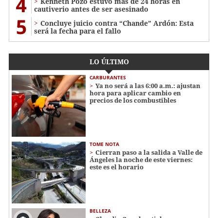
4
Kenneth Pozo estuvo más de 24 horas en
cautiverio antes de ser asesinado
5
Concluye juicio contra “Chande” Ardón: Esta
será la fecha para el fallo
LO ÚLTIMO
CARBURANTES
Ya no será a las 6:00 a.m.: ajustan
hora para aplicar cambio en
precios de los combustibles
TOME NOTA
Cierran paso a la salida a Valle de
Ángeles la noche de este viernes:
este es el horario
BELLEZA