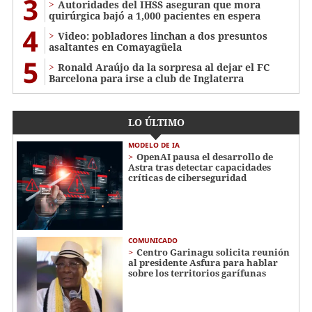
3
Autoridades del IHSS aseguran que mora
quirúrgica bajó a 1,000 pacientes en espera
4
Video: pobladores linchan a dos presuntos
asaltantes en Comayagüela
5
Ronald Araújo da la sorpresa al dejar el FC
Barcelona para irse a club de Inglaterra
LO ÚLTIMO
MODELO DE IA
OpenAI pausa el desarrollo de
Astra tras detectar capacidades
críticas de ciberseguridad
COMUNICADO
Centro Garinagu solicita reunión
al presidente Asfura para hablar
sobre los territorios garífunas