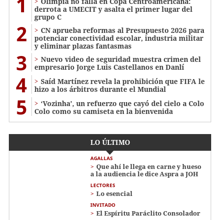
1
Olimpia no falla en Copa Centroamericana:
derrota a UMECIT y asalta el primer lugar del
grupo C
2
CN aprueba reformas al Presupuesto 2026 para
potenciar conectividad escolar, industria militar
y eliminar plazas fantasmas
3
Nuevo video de seguridad muestra crimen del
empresario Jorge Luis Castellanos en Danlí
4
Saíd Martínez revela la prohibición que FIFA le
hizo a los árbitros durante el Mundial
5
‘Vozinha’, un refuerzo que cayó del cielo a Colo
Colo como su camiseta en la bienvenida
LO ÚLTIMO
AGALLAS
Que ahí le llega en carne y hueso
a la audiencia le dice Aspra a JOH
LECTORES
Lo esencial
INVITADO
El Espíritu Paráclito Consolador