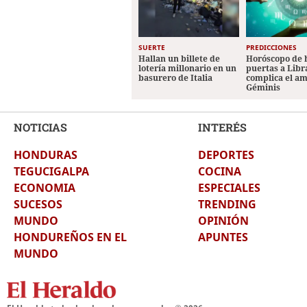
SUERTE
PREDICCIONES
Hallan un billete de
Horóscopo de 
lotería millonario en un
puertas a Libr
basurero de Italia
complica el a
Géminis
NOTICIAS
INTERÉS
HONDURAS
DEPORTES
TEGUCIGALPA
COCINA
ECONOMIA
ESPECIALES
SUCESOS
TRENDING
MUNDO
OPINIÓN
HONDUREÑOS EN EL
APUNTES
MUNDO