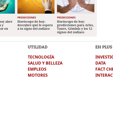
PREDICCIONES
PREDICCIONES
hoy abre
Horóscopo de hoy:
Horóscopo de hoy:
a y
descubre qué le espera
predicciones para Aries,
mor en
a tu signo del zodiaco
Tauro, Géminis y los 12
signos del zodiaco
UTILIDAD
EH PLUS
TECNOLOGÍA
INVESTI
SALUD Y BELLEZA
DATA
EMPLEOS
FACT CH
MOTORES
INTERAC