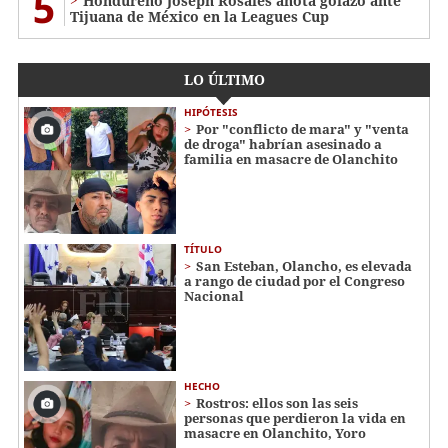
5
Hondureño Joseph Rosales anota golazo ante
Tijuana de México en la Leagues Cup
LO ÚLTIMO
HIPÓTESIS
Por "conflicto de mara" y "venta
de droga" habrían asesinado a
familia en masacre de Olanchito
TÍTULO
San Esteban, Olancho, es elevada
a rango de ciudad por el Congreso
Nacional
HECHO
Rostros: ellos son las seis
personas que perdieron la vida en
masacre en Olanchito, Yoro