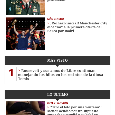
MÁS DINERO
¡Rechazo inicial! Manchester City
dice "no" a la primera oferta del
Barca por Rodri
MÁS VISTO
1
Roosevelt y sus amos de Libre continúan
manejando los hilos en los recintos de la diosa
Temis
LO ÚLTIMO
INVESTIGACIÓN
"Tiró el feto por una ventana":
Menor acudió por un supuesto
empacho y perdió a su bebé en