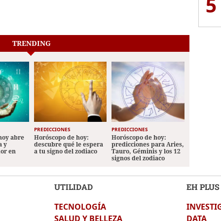
5
TRENDING
PREDICCIONES
PREDICCIONES
hoy abre
Horóscopo de hoy:
Horóscopo de hoy:
a y
descubre qué le espera
predicciones para Aries,
mor en
a tu signo del zodiaco
Tauro, Géminis y los 12
signos del zodiaco
UTILIDAD
EH PLUS
TECNOLOGÍA
INVESTI
SALUD Y BELLEZA
DATA