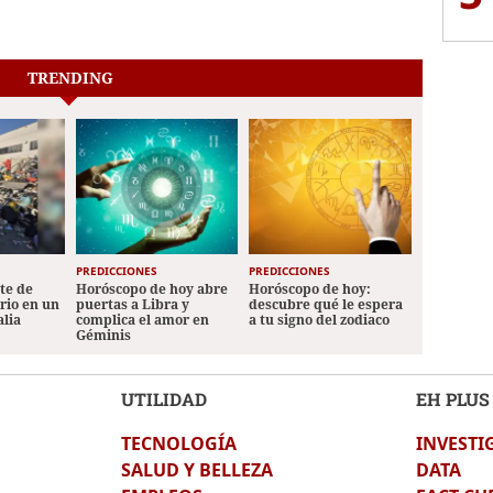
TRENDING
PREDICCIONES
PREDICCIONES
ete de
Horóscopo de hoy abre
Horóscopo de hoy:
ario en un
puertas a Libra y
descubre qué le espera
alia
complica el amor en
a tu signo del zodiaco
Géminis
UTILIDAD
EH PLUS
TECNOLOGÍA
INVESTI
SALUD Y BELLEZA
DATA