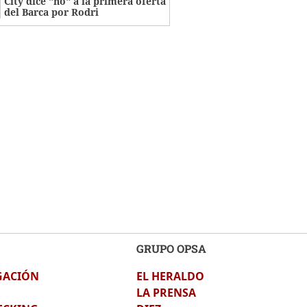
City dice "no" a la primera oferta
del Barca por Rodri
GRUPO OPSA
GACIÓN
EL HERALDO
LA PRENSA