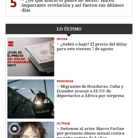
5
¿De qué murió el padre de Messi? Hacen
impactante revelación y así fueron sus últimos
días
LO ÚLTIMO
DIVISA
¿Subió o bajó? El precio del dólar
para este viernes 7 de agosto
DENUNCIA
Migrantes de Honduras, Cuba y
Ecuador acusan a EE UU de
deportarlos a África por sorpresa
ULTRAJE
Detienen al actor Marco Furlan
por presunto abuso sexual contra
un niño autista de 5 años