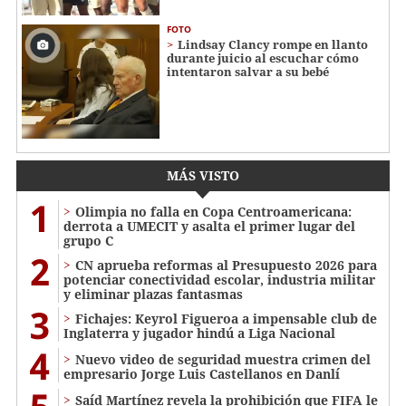
FOTO
Lindsay Clancy rompe en llanto
durante juicio al escuchar cómo
intentaron salvar a su bebé
MÁS VISTO
1
Olimpia no falla en Copa Centroamericana:
derrota a UMECIT y asalta el primer lugar del
grupo C
2
CN aprueba reformas al Presupuesto 2026 para
potenciar conectividad escolar, industria militar
y eliminar plazas fantasmas
3
Fichajes: Keyrol Figueroa a impensable club de
Inglaterra y jugador hindú a Liga Nacional
4
Nuevo video de seguridad muestra crimen del
empresario Jorge Luis Castellanos en Danlí
Saíd Martínez revela la prohibición que FIFA le