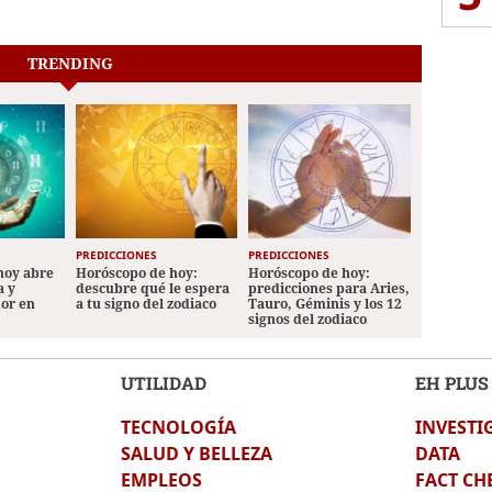
TRENDING
PREDICCIONES
PREDICCIONES
hoy abre
Horóscopo de hoy:
Horóscopo de hoy:
a y
descubre qué le espera
predicciones para Aries,
mor en
a tu signo del zodiaco
Tauro, Géminis y los 12
signos del zodiaco
UTILIDAD
EH PLUS
TECNOLOGÍA
INVESTI
SALUD Y BELLEZA
DATA
EMPLEOS
FACT CH