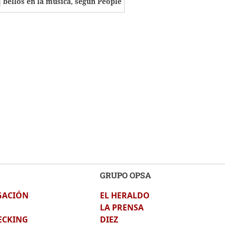
bellos en la música, según People
GRUPO OPSA
GACIÓN
EL HERALDO
LA PRENSA
ECKING
DIEZ