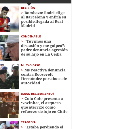
DECISIÓN
Bombazo: Rodri elige
al Barcelona y enfría su
posible llegada al Real
Madrid
CONDENABLE
"Tuvimos una
discusión y me golpeó":
padre denuncia agresión
de su hijo en La Ceiba
NUEVO CASO
MP reactiva denuncia
contra Roosevelt
Hernández por abuso de
autoridad
¡GRAN RECIBIMIENTO!
Colo Colo presenta a
‘Vozinha’, el arquero
que aterrizó como
refuerzo de lujo en Chile
TRAGEDIA
"Estaba perdiendo el