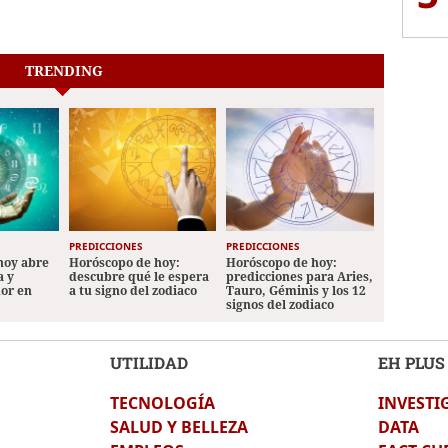
TRENDING
PREDICCIONES
PREDICCIONES
hoy abre
Horóscopo de hoy:
Horóscopo de hoy:
a y
descubre qué le espera
predicciones para Aries,
mor en
a tu signo del zodiaco
Tauro, Géminis y los 12
signos del zodiaco
UTILIDAD
EH PLUS
TECNOLOGÍA
INVESTI
SALUD Y BELLEZA
DATA