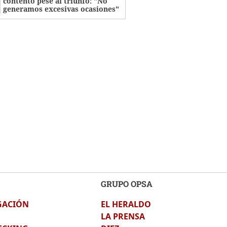
contento pese al triunfo: "No
generamos excesivas ocasiones"
GRUPO OPSA
GACIÓN
EL HERALDO
LA PRENSA