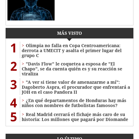
MÁS VISTO
1
Olimpia no falla en Copa Centroamericana:
derrota a UMECIT y asalta el primer lugar del
grupo C
2
"Davis Flow" le coquetea a esposa de "El
Chapo", se da cuenta quién es y su reacción se
viraliza
3
"A ver si tiene valor de amenazarme a mí":
Dagoberto Aspra, el procurador que enfrentará a
JOH en el caso Pandora II
4
¿En qué departamentos de Honduras hay más
niños con nombres de futbolistas famosos?
5
Real Madrid cerrará el fichaje más caro de su
historia: Los millones que pagará por Diomande
LO ÚLTIMO