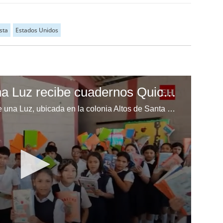
sta
Estados Unidos
Escuela Enciende una Luz recibe cuadernos Quick, gracias a la Maratón del Saber
Los niños de la escuela Enciende una Luz, ubicada en la colonia Altos de Santa Rosa, al sur de Tegucigalpa, recibieron cuadernos Quick como parte de la Campaña Maratón del Saber.