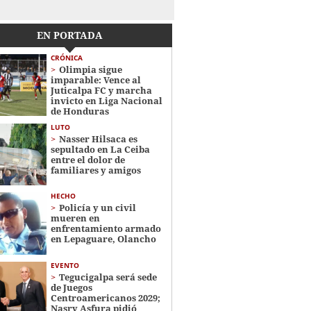
EN PORTADA
CRÓNICA
Olimpia sigue
imparable: Vence al
Juticalpa FC y marcha
invicto en Liga Nacional
de Honduras
LUTO
Nasser Hilsaca es
sepultado en La Ceiba
entre el dolor de
familiares y amigos
HECHO
Policía y un civil
mueren en
enfrentamiento armado
en Lepaguare, Olancho
EVENTO
Tegucigalpa será sede
de Juegos
Centroamericanos 2029;
Nasry Asfura pidió