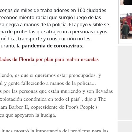
cenas de miles de trabajadores en 160 ciudades
 reconocimiento racial que surgió luego de las
a negra a manos de la policía. El apoyo visible se
ma de protestas que atrajeron a personas cuyos
médica, transporte y construcción no les
durante la
pandemia de coronavirus
.
des de Florida por plan para reabrir escuelas
ciendo, es que si queremos estar preocupados, y
l y gente falleciendo a manos de la policía...
 por las personas que están muriendo y son llevadas
 explotación económica en todo el país”, dijo a
The
iam Barber II
, copresidente de
Poor's People's
nes que apoyaron la huelga.
l lunes mostró la importancia del problema para las