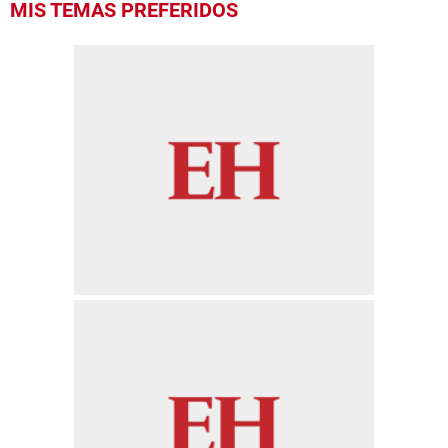
MIS TEMAS PREFERIDOS
seconds
of
32
seconds