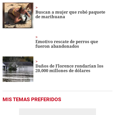
of
1
minute,
Buscan a mujer que robó paquete
56
de marihuana
seconds
Emotivo rescate de perros que
fueron abandonados
Daños de Florence rondarían los
20,000 millones de dólares
MIS TEMAS PREFERIDOS