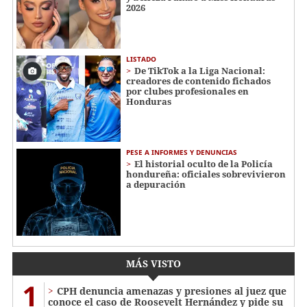
2026
LISTADO
De TikTok a la Liga Nacional:
creadores de contenido fichados
por clubes profesionales en
Honduras
PESE A INFORMES Y DENUNCIAS
El historial oculto de la Policía
hondureña: oficiales sobrevivieron
a depuración
MÁS VISTO
1
CPH denuncia amenazas y presiones al juez que
conoce el caso de Roosevelt Hernández y pide su