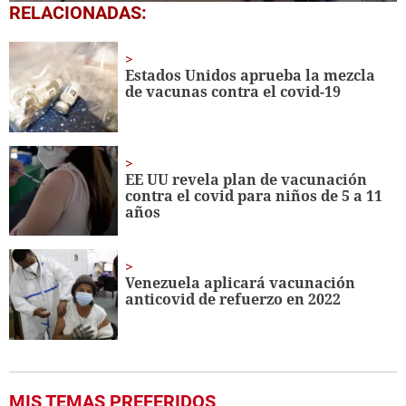
0
RELACIONADAS:
seconds
of
1
minute,
Estados Unidos aprueba la mezcla
56
de vacunas contra el covid-19
seconds
EE UU revela plan de vacunación
contra el covid para niños de 5 a 11
años
Venezuela aplicará vacunación
anticovid de refuerzo en 2022
MIS TEMAS PREFERIDOS