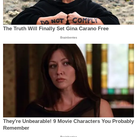
The Truth Will Finally Set Gina Carano Free
Brainberries
They're Unbearable! 9 Movie Characters You Probably
Remember
Brainberries