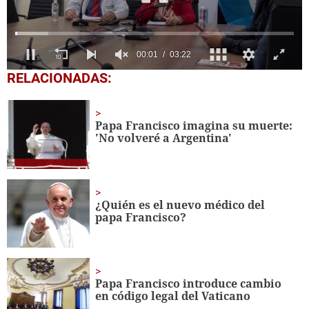
0
RELACIONADAS:
seconds
of
3
minutes,
Papa Francisco imagina su muerte:
22
'No volveré a Argentina'
seconds
¿Quién es el nuevo médico del
papa Francisco?
Papa Francisco introduce cambio
en código legal del Vaticano