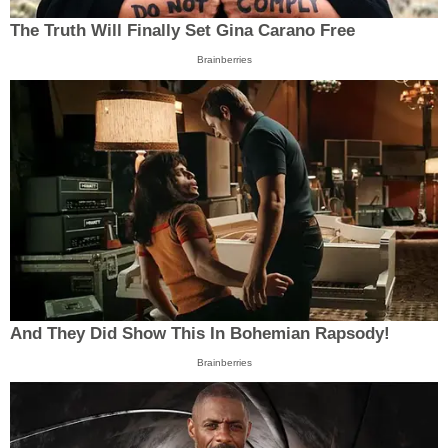
The Truth Will Finally Set Gina Carano Free
Brainberries
And They Did Show This In Bohemian Rapsody!
Brainberries