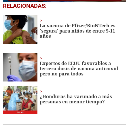
0
RELACIONADAS:
seconds
of
3
minutes,
La vacuna de Pfizer/BioNTech es
7
'segura' para niños de entre 5-11
seconds
años
Expertos de EEUU favorables a
tercera dosis de vacuna anticovid
pero no para todos
¿Honduras ha vacunado a más
personas en menor tiempo?