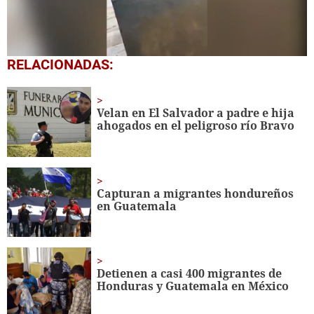
0
RELACIONADAS:
seconds
of
36
seconds
Velan en El Salvador a padre e hija
ahogados en el peligroso río Bravo
Capturan a migrantes hondureños
en Guatemala
Detienen a casi 400 migrantes de
Honduras y Guatemala en México