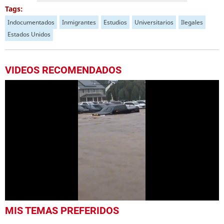
Tags:
Indocumentados
Inmigrantes
Estudios
Universitarios
Ilegales
Estados Unidos
VIDEOS RECOMENDADOS
0
MIS TEMAS PREFERIDOS
seconds
of