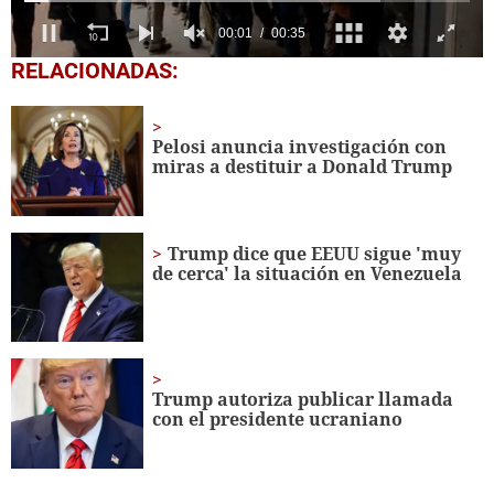
00:02
00:35
0
RELACIONADAS:
seconds
of
35
seconds
Pelosi anuncia investigación con
miras a destituir a Donald Trump
Trump dice que EEUU sigue 'muy
de cerca' la situación en Venezuela
Trump autoriza publicar llamada
con el presidente ucraniano