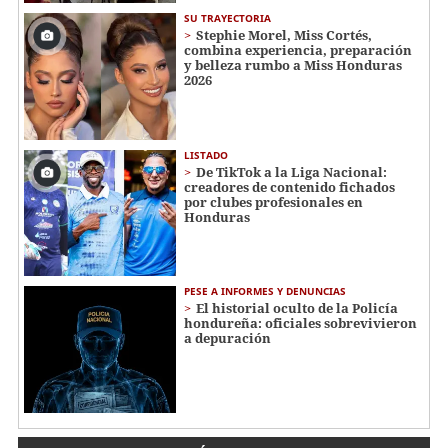
SU TRAYECTORIA
Stephie Morel, Miss Cortés,
combina experiencia, preparación
y belleza rumbo a Miss Honduras
2026
LISTADO
De TikTok a la Liga Nacional:
creadores de contenido fichados
por clubes profesionales en
Honduras
PESE A INFORMES Y DENUNCIAS
El historial oculto de la Policía
hondureña: oficiales sobrevivieron
a depuración