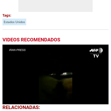
Tags:
Estados Unidos
VIDEOS RECOMENDADOS
0
RELACIONADAS:
seconds