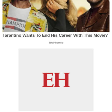
Tarantino Wants To End His Career With This Movie?
Brainberries