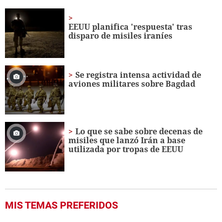
of
2
minutes,
EEUU planifica 'respuesta' tras
32
disparo de misiles iraníes
seconds
Se registra intensa actividad de
aviones militares sobre Bagdad
Lo que se sabe sobre decenas de
misiles que lanzó Irán a base
utilizada por tropas de EEUU
MIS TEMAS PREFERIDOS