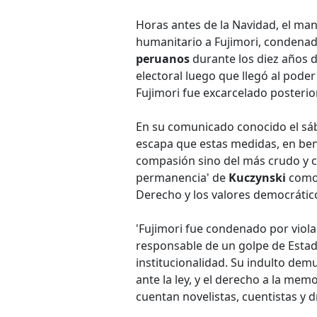
Horas antes de la Navidad, el ma
humanitario a Fujimori, condena
peruanos
durante los diez años 
electoral luego que llegó al poder
Fujimori fue excarcelado posteri
En su comunicado conocido el sába
escapa que estas medidas, en bene
compasión sino del más crudo y cín
permanencia' de
Kuczynski
como 
Derecho y los valores democrático
'Fujimori fue condenado por viol
responsable de un golpe de Esta
institucionalidad. Su indulto demu
ante la ley, y el derecho a la memo
cuentan novelistas, cuentistas y 