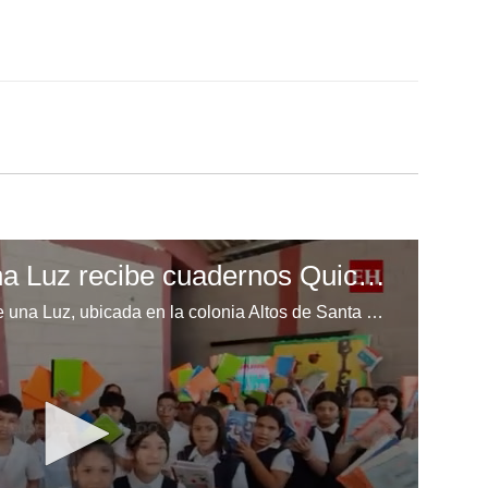
Escuela Enciende una Luz recibe cuadernos Quick, gracias a la Maratón del Saber
Los niños de la escuela Enciende una Luz, ubicada en la colonia Altos de Santa Rosa, al sur de Tegucigalpa, recibieron cuadernos Quick como parte de la Campaña Maratón del Saber.