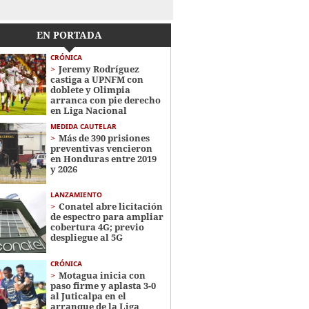
EN PORTADA
CRÓNICA
Jeremy Rodríguez
castiga a UPNFM con
doblete y Olimpia
arranca con pie derecho
en Liga Nacional
MEDIDA CAUTELAR
Más de 390 prisiones
preventivas vencieron
en Honduras entre 2019
y 2026
LANZAMIENTO
Conatel abre licitación
de espectro para ampliar
cobertura 4G; previo
despliegue al 5G
CRÓNICA
Motagua inicia con
paso firme y aplasta 3-0
al Juticalpa en el
arranque de la Liga