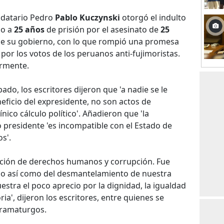
ndatario Pedro
Pablo Kuczynski
otorgó el indulto
do a
25 años
de prisión por el asesinato de
25
de su gobierno, con lo que rompió una promesa
 por los votos de los peruanos anti-fujimoristas.
ormente.
do, los escritores dijeron que 'a nadie se le
ficio del expresidente, no son actos de
ico cálculo político'. Añadieron que 'la
presidente 'es incompatible con el Estado de
s'.
ación de derechos humanos y corrupción. Fue
do así como del desmantelamiento de nuestra
estra el poco aprecio por la dignidad, la igualdad
ria', dijeron los escritores, entre quienes se
dramaturgos.