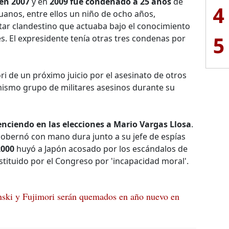
 en 2007
y en
2009 fue condenado a 25 años
de
4
ruanos, entre ellos un niño de ocho años,
tar clandestino que actuaba bajo el conocimiento
5
s. El expresidente tenía otras tres condenas por
ri de un próximo juicio por el asesinato de otros
mismo grupo de militares asesinos durante su
enciendo en las elecciones a
Mario Vargas Llosa
.
gobernó con mano dura junto a su jefe de espías
2000
huyó a Japón acosado por los escándalos de
stituido por el Congreso por 'incapacidad moral'.
ki y Fujimori serán quemados en año nuevo en