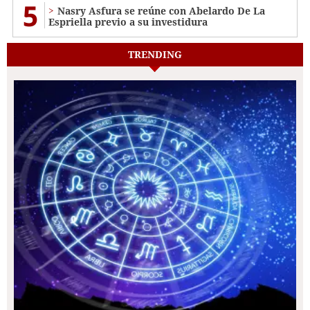
5
Nasry Asfura se reúne con Abelardo De La
Espriella previo a su investidura
TRENDING