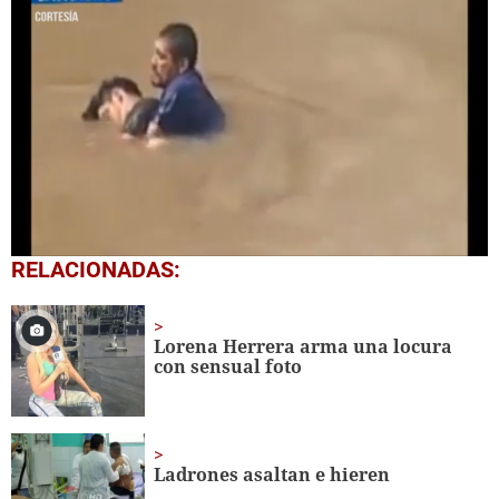
0
RELACIONADAS:
seconds
of
1
minute,
Lorena Herrera arma una locura
1
con sensual foto
second
Ladrones asaltan e hieren