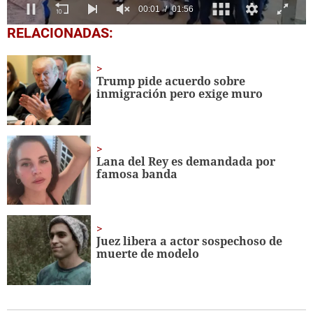
0
RELACIONADAS:
seconds
of
1
minute,
Trump pide acuerdo sobre
56
inmigración pero exige muro
seconds
Lana del Rey es demandada por
famosa banda
Juez libera a actor sospechoso de
muerte de modelo