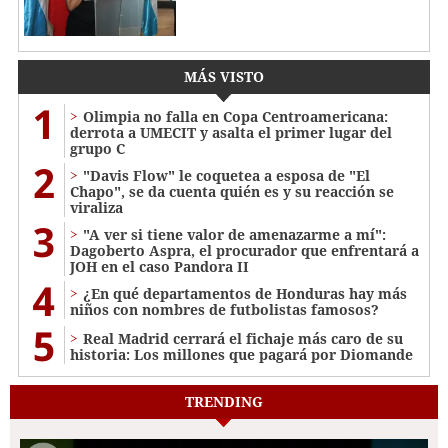
MÁS VISTO
1
Olimpia no falla en Copa Centroamericana:
derrota a UMECIT y asalta el primer lugar del
grupo C
2
"Davis Flow" le coquetea a esposa de "El
Chapo", se da cuenta quién es y su reacción se
viraliza
3
"A ver si tiene valor de amenazarme a mí":
Dagoberto Aspra, el procurador que enfrentará a
JOH en el caso Pandora II
4
¿En qué departamentos de Honduras hay más
niños con nombres de futbolistas famosos?
5
Real Madrid cerrará el fichaje más caro de su
historia: Los millones que pagará por Diomande
TRENDING