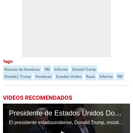
Tags:
Noticias de Honduras
FBI
Informe
Donald Trump
Donald J. Trump
Honduras
Estados Unidos
Rusia
Informe
FBI
VIDEOS RECOMENDADOS
Presidente de Estados Unidos Donald Trump: “No soy un racista”
El presidente estadounidense, Donald Trump, insistió en que no es racista, luego de trascendidos de que criticó la inmigración de "países de mierda", provocando una ola de indignación internacional.