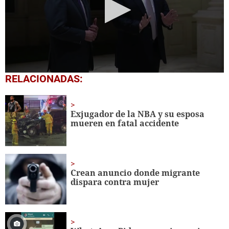
0
RELACIONADAS:
seconds
of
45
seconds
Exjugador de la NBA y su esposa
mueren en fatal accidente
Crean anuncio donde migrante
dispara contra mujer