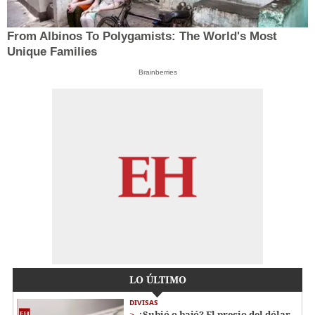
From Albinos To Polygamists: The World's Most
Unique Families
Brainberries
LO ÚLTIMO
DIVISAS
¿Subió o bajó? El precio del dólar