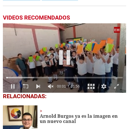
VIDEOS RECOMENDADOS
0
RELACIONADAS:
seconds
of
1
minute,
Arnold Burgos ya es la imagen en
56
un nuevo canal
seconds